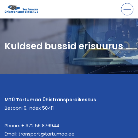
Kuldsed bussid erisuurus
MTÜ Tartumaa Ühistranspordikeskus
Betooni 9, index 50411
Phone:
+ 372 56 876944
Email:
transport@tartumaa.ee