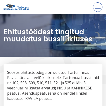
Ehitustöödest tingitud
muudatus bussiliikluses
Seoses ehitustöödega on suletud Tartu linnas
Ravila tänaval teelõik liiklusele. Tartumaa bussiliinid
nr 102, 508, 509, 510, 511, 521 ja 525 ei läbi 3.
veebruarini (kaasa arvatud) NISU ja KANNIKESE
peatusi. Asenduspeatusena on nendel liinidel
kasutusel RAVILA peatus.