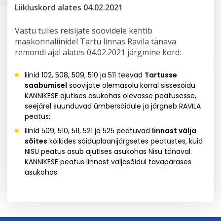
Liikluskord alates 04.02.2021
Vastu tulles reisijate soovidele kehtib
maakonnaliinidel Tartu linnas Ravila tänava
remondi ajal alates 04.02.2021 järgmine kord:
liinid 102, 508, 509, 510 ja 511 teevad
Tartusse
saabumisel
soovijate olemasolu korral sissesõidu
KANNIKESE ajutises asukohas olevasse peatusesse,
seejärel suunduvad ümbersõidule ja järgneb RAVILA
peatus;
liinid 509, 510, 511, 521 ja 525 peatuvad
linnast välja
sõites
kõikides sõiduplaanijärgsetes peatustes, kuid
NISU peatus asub ajutises asukohas Nisu tänaval.
KANNIKESE peatus linnast väljasõidul tavapärases
asukohas.