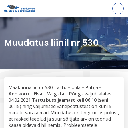
Muudatus liinil nr 530
Maakonnaliin nr 530 Tartu – Ulila – Puhja –
Annikoru – Elva – Valguta – Rõngu
väljub alates
04.02.2021
Tartu bussijaamast kell 06:10
(seni
06:15) ning väljumised vahepeatustest on kuni 5
minutit varasemad. Muudatus on tingitud asjaolust,
et rasked teeolud ja suur sõitjate arv on toonud
kaasa pidevaid hilinemisi. Probleemsetele