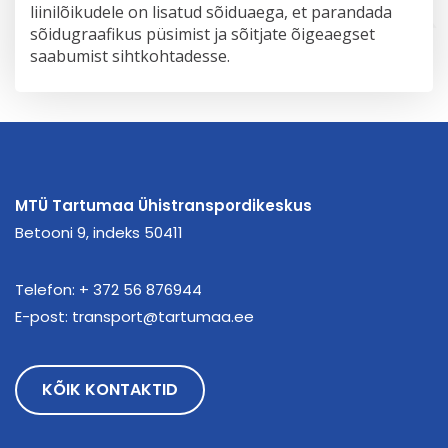
liinilõikudele on lisatud sõiduaega, et parandada
sõidugraafikus püsimist ja sõitjate õigeaegset
saabumist sihtkohtadesse.
MTÜ Tartumaa Ühistranspordikeskus
Betooni 9, indeks 50411
Telefon:
+ 372 56 876944
E-post:
transport@tartumaa.ee
KÕIK KONTAKTID