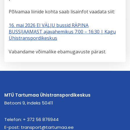
Põlvamaa liinide kohta saab lisainfot vaadata siit:
16. mai 2026 EI VÄLJU bussid RÄPINA
BUSSIJAAMAST ajavahemikus 7:00 – 16:30 | Kagu
Ühistranspordikeskus
Vabandame võimalike ebamugavuste pärast.
MTÜ Tartumaa Ühistranspordikeskus
Betooni 9, indeks 50411
Telefon:
+ 372 56 876944
E-post:
transport@tartumaa.ee