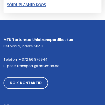
SÕIDUPLAANID KOOS
MTÜ Tartumaa Ühistranspordikeskus
Betooni 9, indeks 50411
Telefon:
+ 372 56 876944
E-post:
transport@tartumaa.ee
KÕIK KONTAKTID
AMA