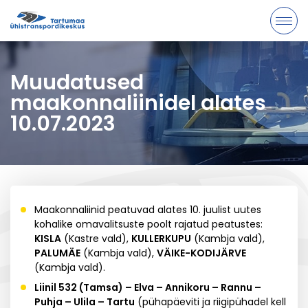
Muudatused
maakonnaliinidel alates
10.07.2023
Maakonnaliinid peatuvad alates 10. juulist uutes
kohalike omavalitsuste poolt rajatud peatustes:
KISLA
(Kastre vald),
KULLERKUPU
(Kambja vald),
PALUMÄE
(Kambja vald),
VÄIKE-KODIJÄRVE
(Kambja vald).
Liinil 532 (Tamsa) – Elva – Annikoru – Rannu –
Puhja – Ulila – Tartu
(pühapäeviti ja riigipühadel kell