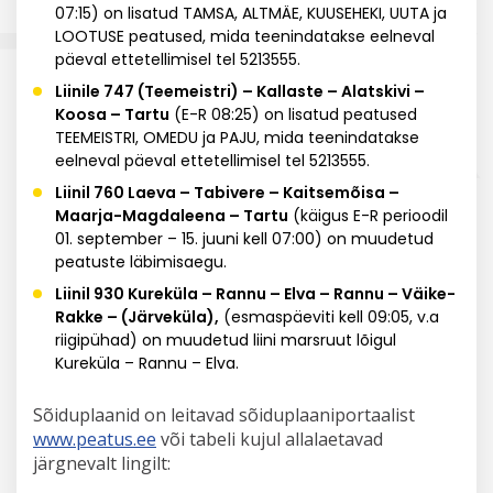
07:15) on lisatud TAMSA, ALTMÄE, KUUSEHEKI, UUTA ja
LOOTUSE peatused, mida teenindatakse eelneval
päeval ettetellimisel tel 5213555.
Liinile 747 (Teemeistri) – Kallaste – Alatskivi –
Koosa – Tartu
(E-R 08:25) on lisatud peatused
TEEMEISTRI, OMEDU ja PAJU, mida teenindatakse
eelneval päeval ettetellimisel tel 5213555.
Liinil 760 Laeva – Tabivere – Kaitsemõisa –
Maarja-Magdaleena – Tartu
(käigus E-R perioodil
01. september – 15. juuni kell 07:00) on muudetud
peatuste läbimisaegu.
Liinil 930 Kureküla – Rannu – Elva – Rannu – Väike-
Rakke – (Järveküla),
(esmaspäeviti kell 09:05, v.a
riigipühad) on muudetud liini marsruut lõigul
Kureküla – Rannu – Elva.
Sõiduplaanid on leitavad sõiduplaaniportaalist
www.peatus.ee
või tabeli kujul allalaetavad
järgnevalt lingilt: