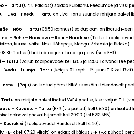
Nõo – Tartu
(07:15 Päidlast) sõidab Kulbilohu, Peedumäe ja Vissi p
u – Elva – Peedu – Tartu
on Elva-Tartu suunale reisijate palvel lisa
imäe – Nõo – Tartu
(06:50 Rannust) sõiduplaani on lisatud Meeri
vandi – Rehe – Haaslava – Roiu – Hariduse
(Tartust koolipäevade
risilma, Kuuse, Väike-Näki, Hõbepaju, Mängu, Arteesia ja Ridaka).
 08:30 Tartust) hakkab käigus olema iga päev (seni E-R).
i – Tartu
(väljub koolipäevadel kell 13:55 ja 14:50 Tõrvandi tee pe
 – Vedu – Luunja – Tartu
(käigus 01. sept – 15. juuni E-R kell 13
llaste – (Paju)
on lisatud pärast NINA sissesõitu täiendavalt peat
– Tartu
on reisijate palvel lisatud VARA peatus, kust väljub E-L (v.
– Koosa – Kavastu – Tartu
(E-R (v.a pühad) kell 08:30) on lisatud 
el eelneval päeval hiljemalt kell 20:00 (tel 5213 555).
– Suurekivi
(koolipäevadel Hariduselt kell 14:40).
ivi
(E-R kell 07:20 Viiralt) on edaspidi käigus E-R (v.a pühad) perio