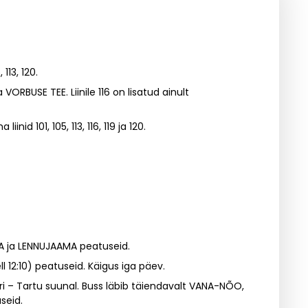
 113, 120.
VORBUSE TEE. Liinile 116 on lisatud ainult
101, 105, 113, 116, 119 ja 120.
LA ja LENNUJAAMA peatuseid.
l 12:10) peatuseid. Käigus iga päev.
i – Tartu suunal. Buss läbib täiendavalt VANA-NÕO,
seid.