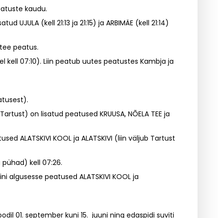
eatuste kaudu.
tud UJULA (kell 21:13 ja 21:15) ja ARBIMÄE (kell 21:14)
 tee peatus.
l kell 07:10). Liin peatub uutes peatustes Kambja ja
atusest).
:40 Tartust) on lisatud peatused KRUUSA, NÕELA TEE ja
used ALATSKIVI KOOL ja ALATSKIVI (liin väljub Tartust
a pühad) kell 07:26.
liini algusesse peatused ALATSKIVI KOOL ja
odil 01. september kuni 15. juuni ning edaspidi suviti