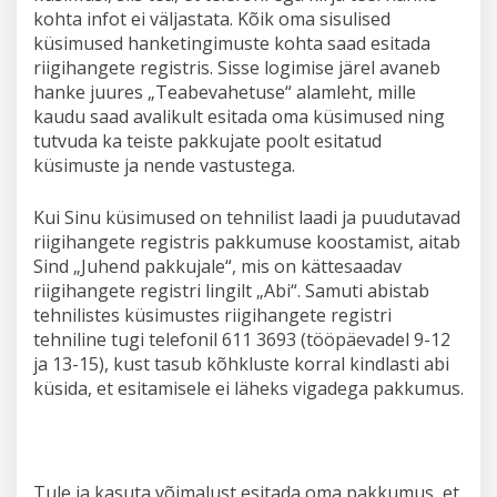
kohta infot ei väljastata. Kõik oma sisulised
küsimused hanketingimuste kohta saad esitada
riigihangete registris. Sisse logimise järel avaneb
hanke juures „Teabevahetuse“ alamleht, mille
kaudu saad avalikult esitada oma küsimused ning
tutvuda ka teiste pakkujate poolt esitatud
küsimuste ja nende vastustega.
Kui Sinu küsimused on tehnilist laadi ja puudutavad
riigihangete registris pakkumuse koostamist, aitab
Sind „Juhend pakkujale“, mis on kättesaadav
riigihangete registri lingilt „Abi“. Samuti abistab
tehnilistes küsimustes riigihangete registri
tehniline tugi telefonil 611 3693 (tööpäevadel 9-12
ja 13-15), kust tasub kõhkluste korral kindlasti abi
küsida, et esitamisele ei läheks vigadega pakkumus.
Tule ja kasuta võimalust esitada oma pakkumus, et