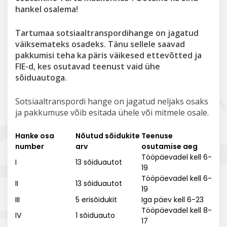
hankel osalema!
Tartumaa sotsiaaltranspordihange on jagatud
väiksemateks osadeks.
Tänu sellele saavad
pakkumisi teha ka päris väikesed ettevõtted ja
FIE-d, kes osutavad teenust vaid ühe
sõiduautoga.
Sotsiaaltranspordi hange on jagatud neljaks osaks
ja pakkumuse võib esitada ühele või mitmele osale.
Hanke osa
Nõutud sõidukite
Teenuse
number
arv
osutamise aeg
Tööpäevadel kell 6-
I
13 sõiduautot
19
Tööpäevadel kell 6-
II
13 sõiduautot
19
III
5 erisõidukit
Iga päev kell 6-23
Tööpäevadel kell 8-
IV
1 sõiduauto
17