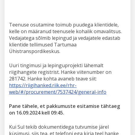
Teenuse osutamine toimub puudega klientidele,
kelle on määranud teenusele kohalik omavalitsus.
Vedajatega sõlmib lepingud ja vedajatele edastab
klientide tellimused Tartumaa
Ühistranspordikeskus.
Uuri tingimusi ja lepinguprojekti lähemalt
riigihangete registrist. Hanke viitenumber on
281742. Hanke kohta avaneb teave siit:
https://riigihanked.riik.ee/rhr-
web/#/procurement/7537424/general-info
Pane tähele, et pakkumuste esitamise tähtaeg
on 16.09.2024 kell 09:45.
Kui Sul tekib dokumentidega tutvumise järel
küsimusi, siis tea, et telefoni ega kirja teel hanke