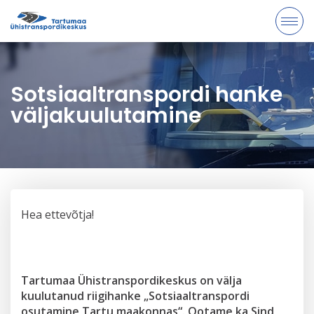
Sotsiaaltranspordi hanke
väljakuulutamine
Hea ettevõtja!
Tartumaa Ühistranspordikeskus on välja
kuulutanud riigihanke „Sotsiaaltranspordi
osutamine Tartu maakonnas“. Ootame ka Sind