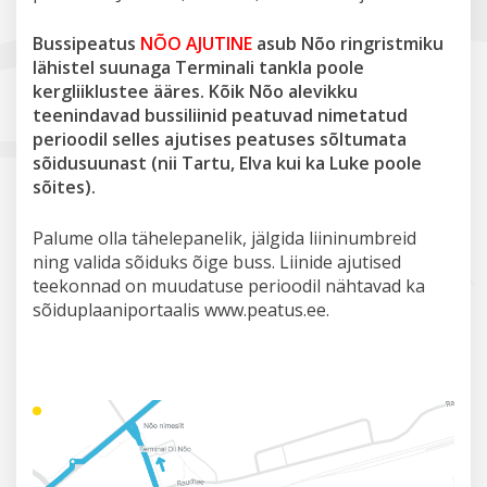
Bussipeatus
NÕO AJUTINE
asub Nõo ringristmiku
lähistel suunaga Terminali tankla poole
kergliiklustee ääres.
Kõik Nõo alevikku
teenindavad bussiliinid peatuvad nimetatud
perioodil selles ajutises peatuses sõltumata
sõidusuunast (nii Tartu, Elva kui ka Luke poole
sõites).
Palume olla tähelepanelik, jälgida liininumbreid
ning valida sõiduks õige buss. Liinide ajutised
teekonnad on muudatuse perioodil nähtavad ka
sõiduplaaniportaalis www.peatus.ee.