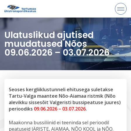
Ulatuslikud ajutised
muudatused Nõos
09.06.2026 – 03.07.2026
Seoses kergliiklustunneli ehitusega suletakse
Tartu-Valga maantee Nõo-Aiamaa ristmik (Nõo
alevikku sissesõit Valgeristi bussipeatuse juures)
perioodiks
09.06.2026 – 03.07.2026
.
Maakonna bussiliinid ei teeninda sel perioodil
peatuseid JÄRISTE, AIAMAA, NÕO KOOL ja NÕO.